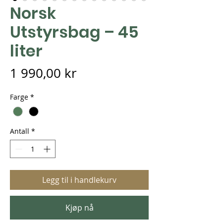
Norsk
Utstyrsbag – 45
liter
Pris
1 990,00 kr
Farge
*
Antall
*
Legg til i handlekurv
Kjøp nå