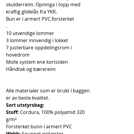
skulderreim. Opninga i topp med
kraftig glidelås fra YKK.
Bun er i armert PVC.forsterket
.
10 utvendige lommer
3 lommer innvendig i lokket
7 justerbare oppdelingsrom i
hovedrom
Molle system ene kortsiden
Håndtak og bærereim
Alle materialer som er brukt i baggen
er av beste kvalitet.
Sort utstyrsbag:
Stoff:
Cordura, 100% polyamid 320
g/m²
Forsterket bunn i armert PVC
Webb:
Spunnet polyester