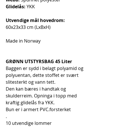
Glidelås:
YKK
Utvendige mål hovedrom:
60x23x33 cm (LxBxH)
Made in Norway
GRØNN UTSTYRSBAG 45 Liter
Baggen er sydd i b
elagt polyamid og
polyuentan
, dette stoffet er svært
slitesterkt og vann tett.
Den kan bæres i handtak og
skulderreim. Opninga i topp med
kraftig glidelås fra YKK.
Bun er i armert PVC.forsterket
.
10 utvendige lommer